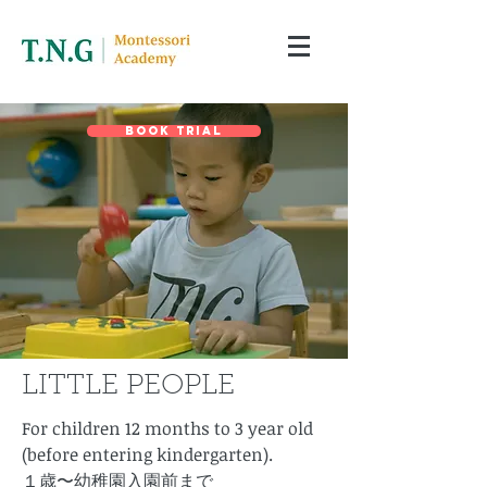
Book Trial
​LITTLE PEOPLE
For children 12 months to 3 year old
(before entering kindergarten).​
​１歳〜幼稚園入園前まで